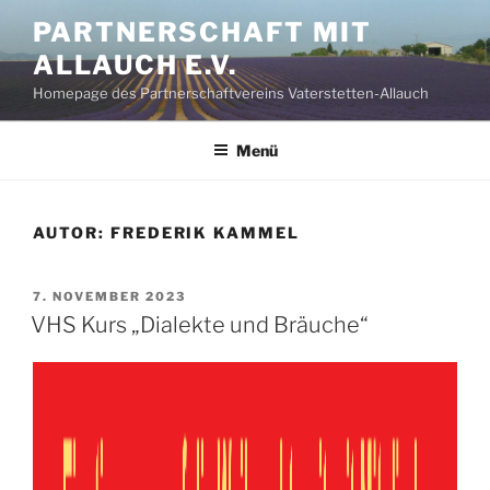
Zum
PARTNERSCHAFT MIT
Inhalt
ALLAUCH E.V.
springen
Homepage des Partnerschaftvereins Vaterstetten-Allauch
Menü
AUTOR:
FREDERIK KAMMEL
VERÖFFENTLICHT
7. NOVEMBER 2023
AM
VHS Kurs „Dialekte und Bräuche“