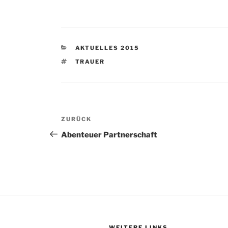
KATEGORIEN
AKTUELLES 2015
SCHLAGWÖRTER
TRAUER
Beitragsnavigation
Vorheriger
ZURÜCK
Beitrag
Abenteuer Partnerschaft
WEITERE LINKS