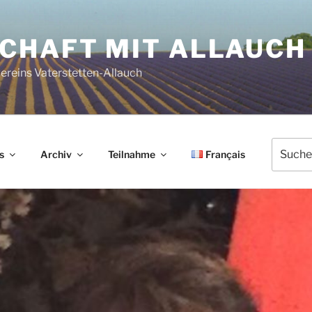
HAFT MIT ALLAUCH 
reins Vaterstetten-Allauch
Suche
s
Archiv
Teilnahme
Français
nach: