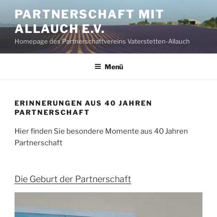
Zum
PARTNERSCHAFT MIT
Inhalt
ALLAUCH E.V.
springen
Homepage des Partnerschaftvereins Vaterstetten-Allauch
Menü
ERINNERUNGEN AUS 40 JAHREN
PARTNERSCHAFT
Hier finden Sie besondere Momente aus 40 Jahren
Partnerschaft
Die Geburt der Partnerschaft