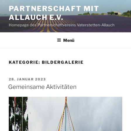
Zum
PARTNERSCHAFT MIT
Inhalt
ALLAUCH E.V.
springen
Homepage des Partnerschaftvereins Vaterstetten-Allauch
Menü
KATEGORIE:
BILDERGALERIE
VERÖFFENTLICHT
28. JANUAR 2023
AM
Gemeinsame Aktivitäten