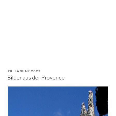
Weihnachtsmarkt in Allauch bei Nacht
VERÖFFENTLICHT
28. JANUAR 2023
AM
Bilder aus der Provence