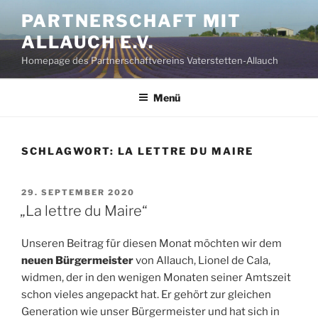
Zum
PARTNERSCHAFT MIT
Inhalt
ALLAUCH E.V.
springen
Homepage des Partnerschaftvereins Vaterstetten-Allauch
Menü
SCHLAGWORT:
LA LETTRE DU MAIRE
VERÖFFENTLICHT
29. SEPTEMBER 2020
AM
„La lettre du Maire“
Unseren Beitrag für diesen Monat möchten wir dem
neuen Bürgermeister
von Allauch, Lionel de Cala,
widmen, der in den wenigen Monaten seiner Amtszeit
schon vieles angepackt hat. Er gehört zur gleichen
Generation wie unser Bürgermeister und hat sich in