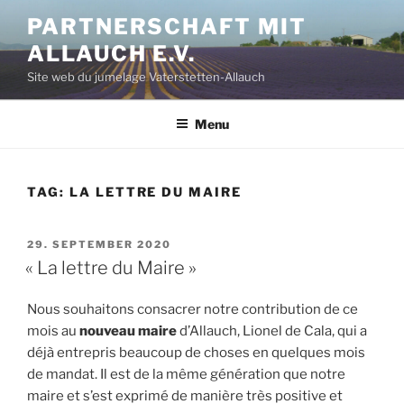
Aller
PARTNERSCHAFT MIT
au
ALLAUCH E.V.
contenu
principal
Site web du jumelage Vaterstetten-Allauch
Menu
TAG:
LA LETTRE DU MAIRE
PUBLIÉ
29. SEPTEMBER 2020
LE
« La lettre du Maire »
Nous souhaitons consacrer notre contribution de ce
mois au
nouveau maire
d’Allauch, Lionel de Cala, qui a
déjà entrepris beaucoup de choses en quelques mois
de mandat. Il est de la même génération que notre
maire et s’est exprimé de manière très positive et