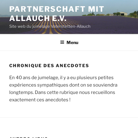
Aller
PARTNERSCHAFT MIT
au
ALLAUCH E.V.
contenu
principal
Site web du jumelage Vaterstetten-Allauch
Menu
CHRONIQUE DES ANECDOTES
En 40 ans de jumelage, il y a eu plusieurs petites
expériences sympathiques dont on se souviendra
longtemps. Dans cette rubrique nous recueillons
exactement ces anecdotes !