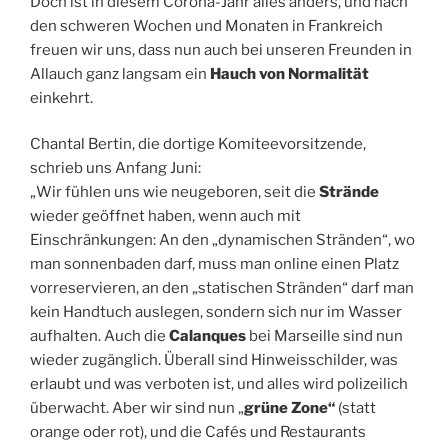
Doch ist in diesem Corona-Jahr alles anders, und nach
den schweren Wochen und Monaten in Frankreich
freuen wir uns, dass nun auch bei unseren Freunden in
Allauch ganz langsam ein
Hauch von Normalität
einkehrt.
Chantal Bertin, die dortige Komiteevorsitzende,
schrieb uns Anfang Juni:
„Wir fühlen uns wie neugeboren, seit die
Strände
wieder geöffnet haben, wenn auch mit
Einschränkungen: An den „dynamischen Stränden“, wo
man sonnenbaden darf, muss man online einen Platz
vorreservieren, an den „statischen Stränden“ darf man
kein Handtuch auslegen, sondern sich nur im Wasser
aufhalten. Auch die
Calanques
bei Marseille sind nun
wieder zugänglich. Überall sind Hinweisschilder, was
erlaubt und was verboten ist, und alles wird polizeilich
überwacht. Aber wir sind nun „
grüne Zone“
(statt
orange oder rot), und die Cafés und Restaurants