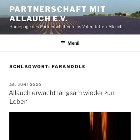
Zum
PARTNERSCHAFT MIT
Inhalt
ALLAUCH E.V.
springen
Homepage des Partnerschaftvereins Vaterstetten-Allauch
Menü
SCHLAGWORT:
FARANDOLE
VERÖFFENTLICHT
29. JUNI 2020
AM
Allauch erwacht langsam wieder zum
Leben