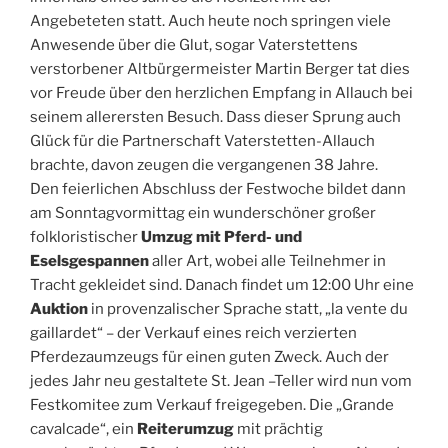
Angebeteten statt. Auch heute noch springen viele
Anwesende über die Glut, sogar Vaterstettens
verstorbener Altbürgermeister Martin Berger tat dies
vor Freude über den herzlichen Empfang in Allauch bei
seinem allerersten Besuch. Dass dieser Sprung auch
Glück für die Partnerschaft Vaterstetten-Allauch
brachte, davon zeugen die vergangenen 38 Jahre.
Den feierlichen Abschluss der Festwoche bildet dann
am Sonntagvormittag ein wunderschöner großer
folkloristischer
Umzug mit Pferd- und
Eselsgespannen
aller Art, wobei alle Teilnehmer in
Tracht gekleidet sind. Danach findet um 12:00 Uhr eine
Auktion
in provenzalischer Sprache statt, „la vente du
gaillardet“ – der Verkauf eines reich verzierten
Pferdezaumzeugs für einen guten Zweck. Auch der
jedes Jahr neu gestaltete St. Jean –Teller wird nun vom
Festkomitee zum Verkauf freigegeben. Die „Grande
cavalcade“, ein
Reiterumzug
mit prächtig