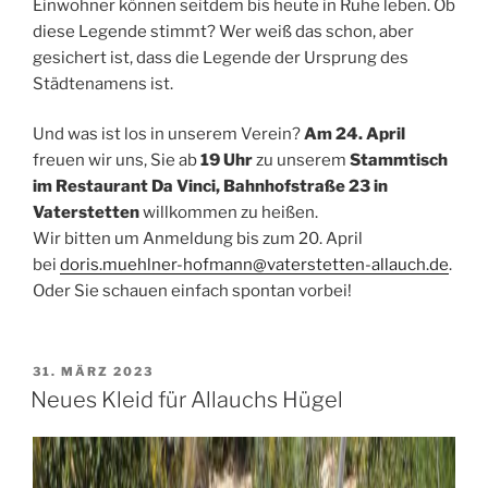
Einwohner können seitdem bis heute in Ruhe leben. Ob
diese Legende stimmt? Wer weiß das schon, aber
gesichert ist, dass die Legende der Ursprung des
Städtenamens ist.
Und was ist los in unserem Verein?
Am 24. April
freuen wir uns, Sie ab
19 Uhr
zu unserem
Stammtisch
im Restaurant Da Vinci, Bahnhofstraße 23 in
Vaterstetten
willkommen zu heißen.
Wir bitten um Anmeldung bis zum 20. April
bei
doris.muehlner-hofmann@vaterstetten-allauch.de
.
Oder Sie schauen einfach spontan vorbei!
VERÖFFENTLICHT
31. MÄRZ 2023
AM
Neues Kleid für Allauchs Hügel