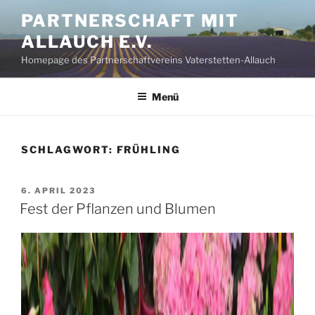
Zum
PARTNERSCHAFT MIT
Inhalt
ALLAUCH E.V.
springen
Homepage des Partnerschaftvereins Vaterstetten-Allauch
Menü
SCHLAGWORT:
FRÜHLING
VERÖFFENTLICHT
6. APRIL 2023
AM
Fest der Pflanzen und Blumen