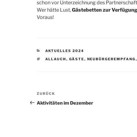
schon vor Unterzeichnung des Partnerschaft
Wer hätte Lust,
Gästebetten zur Verfügung 
Voraus!
KATEGORIEN
AKTUELLES 2024
SCHLAGWÖRTER
ALLAUCH
,
GÄSTE
,
NEUBÜRGEREMPFANG
Beitragsnavigation
Vorheriger
ZURÜCK
Beitrag
Aktivitäten im Dezember