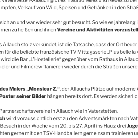
 Vaterstetten-Allauch gibt es Traditionelles und Neues zu be
pfen, Verkauf von Wild, Speisen und Getränken in den Straße
sich an und war wieder sehr gut besucht. So wie es jahrelang in 
mmen zu heißen und ihnen
Vereine und Aktivitäten vorzustel
 Allauch stolz verkündet, ist die Tatsache, dass der Ort heue
ür die beliebte französische TV Mittagsserie „Plus belle la v
 wird die Bar „L’Hostellerie“ gegenüber vom Rathaus in Allauc
pieler und Filmcrew flanieren wieder durch die Straßen unser
des Malers „Monsieur Z.“
, der Allauchs Plätze auf moderne 
Poster seiner Bilder
hängen bereits dort. Es werden sicherlich
Partnerschaftsvereine in Allauch wie in Vaterstetten.
ch
wird voraussichtlich erst zu den Adventsmärkten nach Va
 Besuch in der Woche vom 20. bis 27. April ins Haus: drei
Juge
chten gerne mit den TSV-Handballern gemeinsam trainieren un