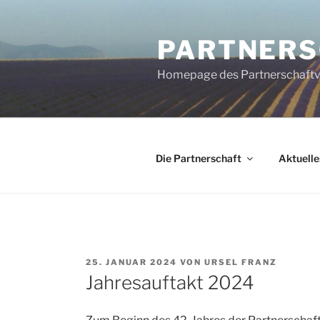
Zum
Inhalt
PARTNERSC
springen
Homepage des Partnerschaftve
Die Partnerschaft
Aktuelle
VERÖFFENTLICHT
25. JANUAR 2024
VON
URSEL FRANZ
AM
Jahresauftakt 2024