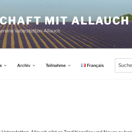
HAFT MIT ALLAUCH 
reins Vaterstetten-Allauch
Suche
s
Archiv
Teilnahme
Français
nach: