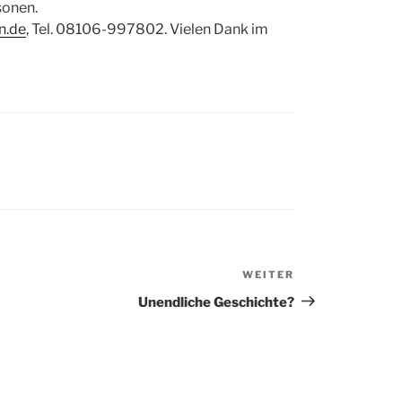
sonen.
n.de
, Tel. 08106-997802. Vielen Dank im
T
WEITER
Nächster
Beitrag
Unendliche Geschichte?