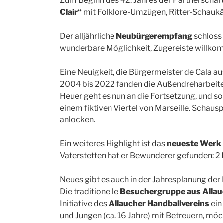
Zum Beginn des 42. Jahres der Partnerschaft
Clair“
mit Folklore-Umzügen, Ritter-Schaukäm
Der alljährliche
Neubürgerempfang
schloss 
wunderbare Möglichkeit, Zugereiste willko
Eine Neuigkeit, die Bürgermeister de Cala aus
2004 bis 2022 fanden die Außendreharbeiten f
Heuer geht es nun an die Fortsetzung, und so
einem fiktiven Viertel von Marseille. Schaus
anlocken.
Ein weiteres Highlight ist das
neueste Werk 
Vaterstetten hat er Bewunderer gefunden: 2
Neues gibt es auch in der Jahresplanung der 
Die traditionelle
Besuchergruppe aus Allau
Initiative des
Allaucher Handballvereins
ein
und Jungen (ca. 16 Jahre) mit Betreuern, mö