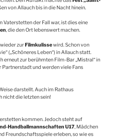
richten. Den Auftakt machte das
Fest „Saint-
n von Allauch bis in die Nacht hinein.
Vaterstetten der Fall war, ist dies eine
len
, die den Ort lebenswert machen.
r wieder zur
Filmkulisse
wird. Schon von
ie“ („Schöneres Leben“) in Allauch statt.
h erneut zur berühmten Film-Bar „Mistral“ in
er Partnerstadt und werden viele Fans
Weise darstellt. Auch im Rathaus
 nicht die letzten sein!
terstetten kommen. Jedoch steht auf
nd-Handballmannschaften U17
, Mädchen
d Freundschaftsspiele erleben, so wie es