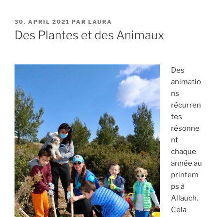
PUBLIÉ
30. APRIL 2021
PAR
LAURA
LE
Des Plantes et des Animaux
Des
animatio
ns
récurren
tes
résonne
nt
chaque
année au
printem
ps à
Allauch.
Cela