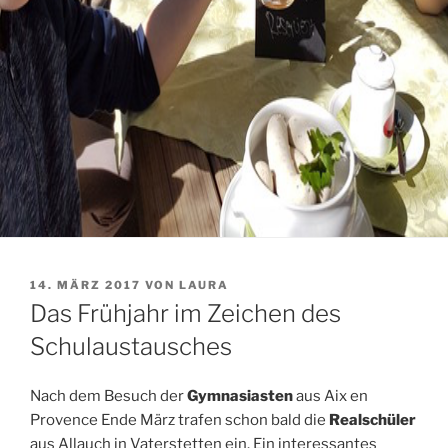
VERÖFFENTLICHT
14. MÄRZ 2017
VON
LAURA
AM
Das Frühjahr im Zeichen des
Schulaustausches
Nach dem Besuch der
Gymnasiasten
aus Aix en
Provence Ende März trafen schon bald die
Realschüler
aus Allauch in Vaterstetten ein. Ein interessantes