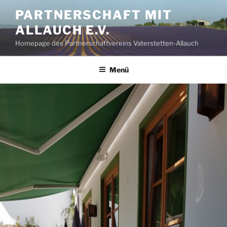
Zum
PARTNERSCHAFT MIT
Inhalt
ALLAUCH E.V.
springen
Homepage des Partnerschaftvereins Vaterstetten-Allauch
Menü