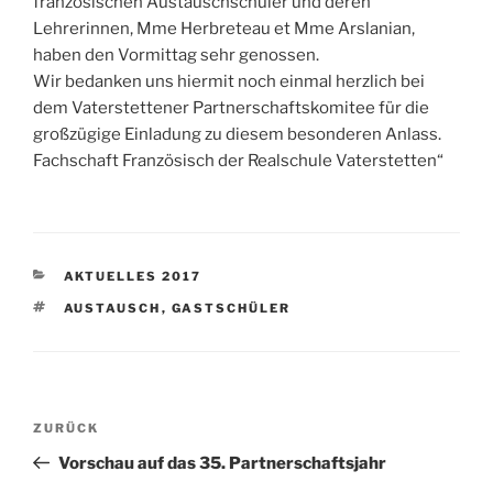
französischen Austauschschüler und deren
Lehrerinnen, Mme Herbreteau et Mme Arslanian,
haben den Vormittag sehr genossen.
Wir bedanken uns hiermit noch einmal herzlich bei
dem Vaterstettener Partnerschaftskomitee für die
großzügige Einladung zu diesem besonderen Anlass.
Fachschaft Französisch der Realschule Vaterstetten“
KATEGORIEN
AKTUELLES 2017
SCHLAGWÖRTER
AUSTAUSCH
,
GASTSCHÜLER
Beitragsnavigation
Vorheriger
ZURÜCK
Beitrag
Vorschau auf das 35. Partnerschaftsjahr