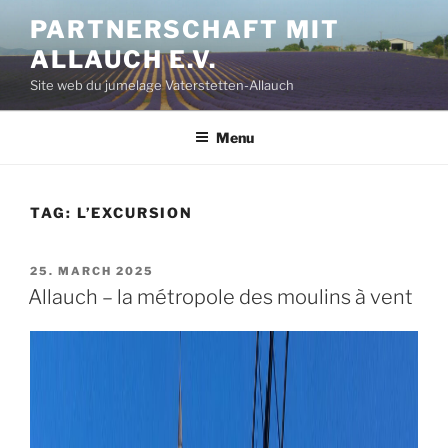
Aller
PARTNERSCHAFT MIT
au
ALLAUCH E.V.
contenu
principal
Site web du jumelage Vaterstetten-Allauch
Menu
TAG:
L’EXCURSION
PUBLIÉ
25. MARCH 2025
LE
Allauch – la métropole des moulins à vent