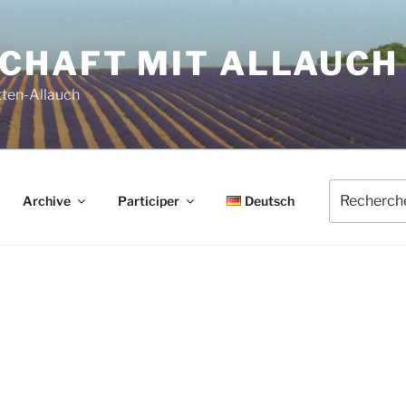
HAFT MIT ALLAUCH 
tten-Allauch
Recherche
Archive
Participer
Deutsch
pour
: