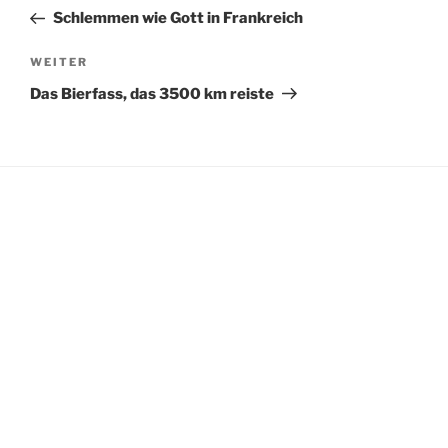
Beitrag
Schlemmen wie Gott in Frankreich
Nächster
WEITER
Beitrag
Das Bierfass, das 3500 km reiste
WEITERE LINKS
Datenschutz
Impressum
SOZIALE MEDIEN