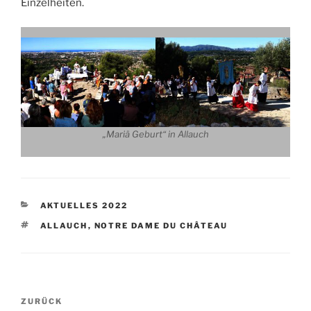
Einzelheiten.
„Mariä Geburt“ in Allauch
KATEGORIEN
AKTUELLES 2022
SCHLAGWÖRTER
ALLAUCH
,
NOTRE DAME DU CHÂTEAU
Beitragsnavigation
Vorheriger
ZURÜCK