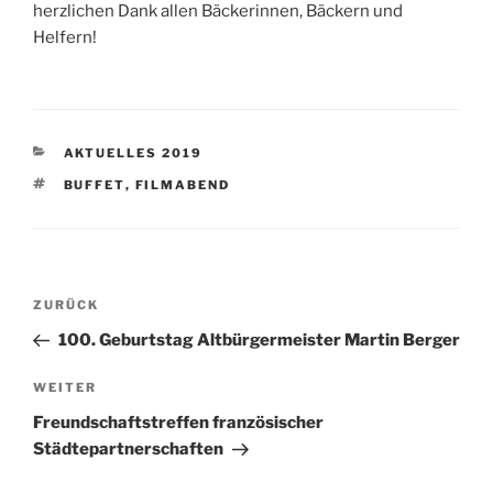
herzlichen Dank allen Bäckerinnen, Bäckern und
Helfern!
KATEGORIEN
AKTUELLES 2019
SCHLAGWÖRTER
BUFFET
,
FILMABEND
Beitragsnavigation
Vorheriger
ZURÜCK
Beitrag
100. Geburtstag Altbürgermeister Martin Berger
Nächster
WEITER
Beitrag
Freundschaftstreffen französischer
Städtepartnerschaften