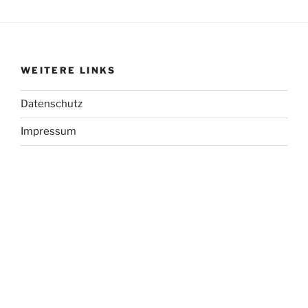
WEITERE LINKS
Datenschutz
Impressum
SOZIALE MEDIEN
Anstehende Veranstaltungen
17. September
-
24. September
SEP.