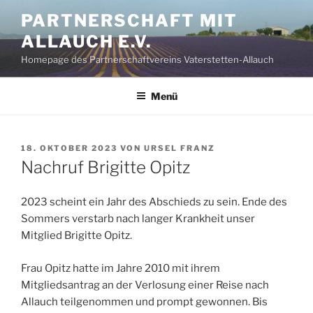
Zum
PARTNERSCHAFT MIT
Inhalt
ALLAUCH E.V.
springen
Homepage des Partnerschaftvereins Vaterstetten-Allauch
Menü
VERÖFFENTLICHT
18. OKTOBER 2023
VON
URSEL FRANZ
AM
Nachruf Brigitte Opitz
2023 scheint ein Jahr des Abschieds zu sein. Ende des
Sommers verstarb nach langer Krankheit unser
Mitglied Brigitte Opitz.
Frau Opitz hatte im Jahre 2010 mit ihrem
Mitgliedsantrag an der Verlosung einer Reise nach
Allauch teilgenommen und prompt gewonnen. Bis