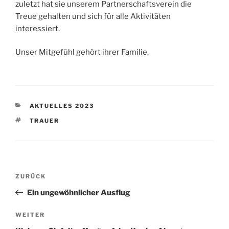
zuletzt hat sie unserem Partnerschaftsverein die
Treue gehalten und sich für alle Aktivitäten
interessiert.
Unser Mitgefühl gehört ihrer Familie.
KATEGORIEN
AKTUELLES 2023
SCHLAGWÖRTER
TRAUER
Beitragsnavigation
Vorheriger
ZURÜCK
Beitrag
Ein ungewöhnlicher Ausflug
Nächster
WEITER
Beitrag