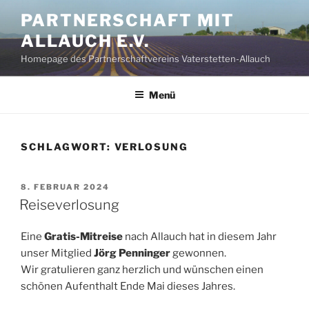
Zum
PARTNERSCHAFT MIT
Inhalt
ALLAUCH E.V.
springen
Homepage des Partnerschaftvereins Vaterstetten-Allauch
Menü
SCHLAGWORT:
VERLOSUNG
VERÖFFENTLICHT
8. FEBRUAR 2024
AM
Reiseverlosung
Eine
Gratis-Mitreise
nach Allauch hat in diesem Jahr
unser Mitglied
Jörg Penninger
gewonnen.
Wir gratulieren ganz herzlich und wünschen einen
schönen Aufenthalt Ende Mai dieses Jahres.