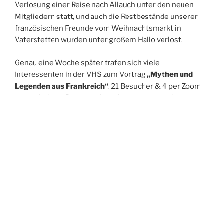
Verlosung einer Reise nach Allauch unter den neuen
Mitgliedern statt, und auch die Restbestände unserer
französischen Freunde vom Weihnachtsmarkt in
Vaterstetten wurden unter großem Hallo verlost.
Genau eine Woche später trafen sich viele
Interessenten in der VHS zum Vortrag
„Mythen und
Legenden aus Frankreich“
. 21 Besucher & 4 per Zoom
zugeschaltete Personen lauschten gespannt den
interessanten, spannenden Legenden, die 5 Mitglieder
des Allauchvorstands vortrugen. So manche Legende
hatte einen nachweislich wahren Hintergrund. Der
Abend wurde mit einem gemeinsamen Glas Wein
gemütlich abgerundet.