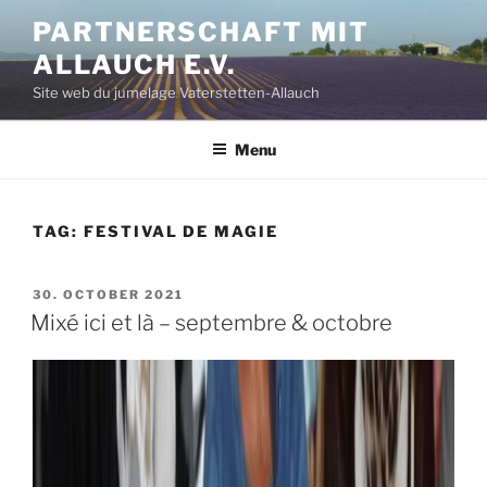
Aller
PARTNERSCHAFT MIT
au
ALLAUCH E.V.
contenu
principal
Site web du jumelage Vaterstetten-Allauch
Menu
TAG:
FESTIVAL DE MAGIE
PUBLIÉ
30. OCTOBER 2021
LE
Mixé ici et là – septembre & octobre