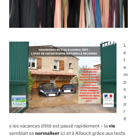
L
e
t
e
m
p
s
a
p
r
è
s les vacances d’été est passé rapidement – la
vie
semblait se
normaliser
ici et à Allauch grâce aux tests