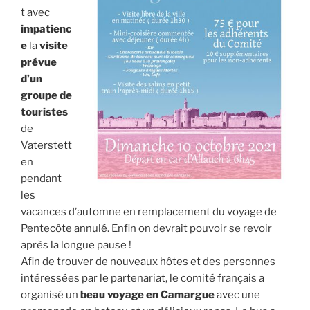
t avec
impatienc
e
la
visite
prévue
d’un
groupe
de
touristes
de
Vaterstett
en
pendant
les
vacances d’automne en remplacement du voyage de
Pentecôte annulé. Enfin on devrait pouvoir se revoir
après la longue pause !
Afin de trouver de nouveaux hôtes et des personnes
intéressées par le partenariat, le comité français a
organisé un
beau voyage en Camargue
avec une