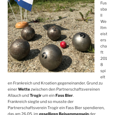
Fus
sba
ll
We
ltm
eist
ers
cha
ft
201
8
spi
elt
en Frankreich und Kroatien gegeneinander. Grund zu
einer
Wette
zwischen den Partnerschaftsvereinen
Allauch und
Trogir
um ein
Fass Bier
.
Frankreich siegte und so musste der
Partnerschaftsverein Trogir ein Fass Bier spendieren,
das am 26.05. im
geselligen Beisammensein
der