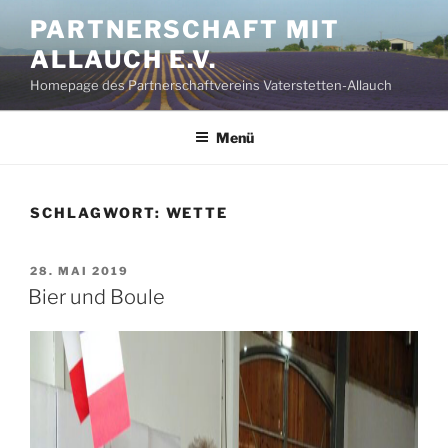
Zum
PARTNERSCHAFT MIT
Inhalt
ALLAUCH E.V.
springen
Homepage des Partnerschaftvereins Vaterstetten-Allauch
Menü
SCHLAGWORT:
WETTE
VERÖFFENTLICHT
28. MAI 2019
AM
Bier und Boule