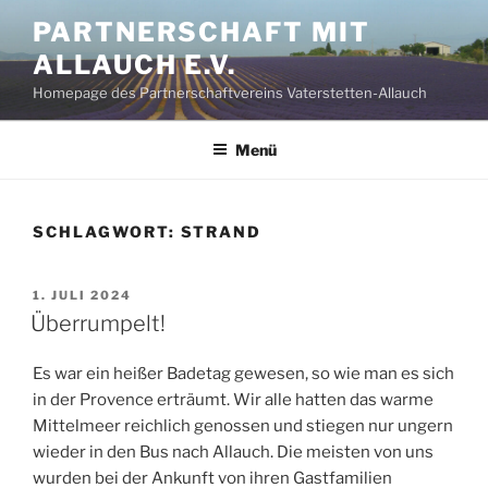
Zum
PARTNERSCHAFT MIT
Inhalt
ALLAUCH E.V.
springen
Homepage des Partnerschaftvereins Vaterstetten-Allauch
Menü
SCHLAGWORT:
STRAND
VERÖFFENTLICHT
1. JULI 2024
AM
Überrumpelt!
Es war ein heißer Badetag gewesen, so wie man es sich
in der Provence erträumt. Wir alle hatten das warme
Mittelmeer reichlich genossen und stiegen nur ungern
wieder in den Bus nach Allauch. Die meisten von uns
wurden bei der Ankunft von ihren Gastfamilien