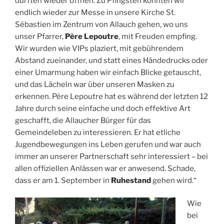
durften wieder öffnen. Zu Pfingsten konnten wir
endlich wieder zur Messe in unsere Kirche St.
Sébastien im Zentrum von Allauch gehen, wo uns
unser Pfarrer,
Père Lepoutre
, mit Freuden empfing.
Wir wurden wie VIPs plaziert, mit gebührendem
Abstand zueinander, und statt eines Händedrucks oder
einer Umarmung haben wir einfach Blicke getauscht,
und das Lächeln war über unseren Masken zu
erkennen. Père Lepoutre hat es während der letzten 12
Jahre durch seine einfache und doch effektive Art
geschafft, die Allaucher Bürger für das
Gemeindeleben zu interessieren. Er hat etliche
Jugendbewegungen ins Leben gerufen und war auch
immer an unserer Partnerschaft sehr interessiert – bei
allen offiziellen Anlässen war er anwesend. Schade,
dass er am 1. September in
Ruhestand
gehen wird.“
Wie
bei