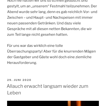
Noch nie hatten wir uns so schnell geduscht und
gestylt, um an „unserem“ Festmahl teilzunehmen. Der
Abend wurde sehr lang, denn es gab reichlich Vor- und
Zwischen – und Haupt- und Nachspeisen mit immer
neuen passenden Getränken. Und dazu viele
Gespräche mit all diesen netten Bekannten, die wir
zum Teil lange nicht gesehen hatten.
Für uns war das wirklich eine tolle
Überraschungsparty! Aber für die knurrenden Mägen
der Gastgeber und Gäste wohl doch eine ziemliche
Herausforderung.
VERÖFFENTLICHT
29. JUNI 2020
AM
Allauch erwacht langsam wieder zum
Leben