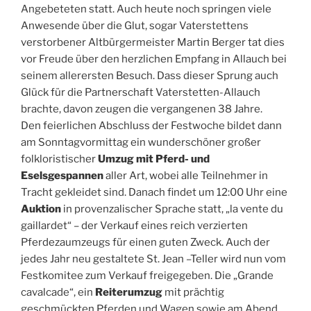
Angebeteten statt. Auch heute noch springen viele
Anwesende über die Glut, sogar Vaterstettens
verstorbener Altbürgermeister Martin Berger tat dies
vor Freude über den herzlichen Empfang in Allauch bei
seinem allerersten Besuch. Dass dieser Sprung auch
Glück für die Partnerschaft Vaterstetten-Allauch
brachte, davon zeugen die vergangenen 38 Jahre.
Den feierlichen Abschluss der Festwoche bildet dann
am Sonntagvormittag ein wunderschöner großer
folkloristischer
Umzug mit Pferd- und
Eselsgespannen
aller Art, wobei alle Teilnehmer in
Tracht gekleidet sind. Danach findet um 12:00 Uhr eine
Auktion
in provenzalischer Sprache statt, „la vente du
gaillardet“ – der Verkauf eines reich verzierten
Pferdezaumzeugs für einen guten Zweck. Auch der
jedes Jahr neu gestaltete St. Jean –Teller wird nun vom
Festkomitee zum Verkauf freigegeben. Die „Grande
cavalcade“, ein
Reiterumzug
mit prächtig
geschmückten Pferden und Wagen sowie am Abend