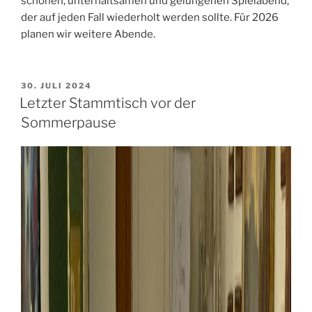
schönen, unterhaltsamen und gelungenen Spielabend,
der auf jeden Fall wiederholt werden sollte. Für 2026
planen wir weitere Abende.
VERÖFFENTLICHT
30. JULI 2024
AM
Letzter Stammtisch vor der
Sommerpause