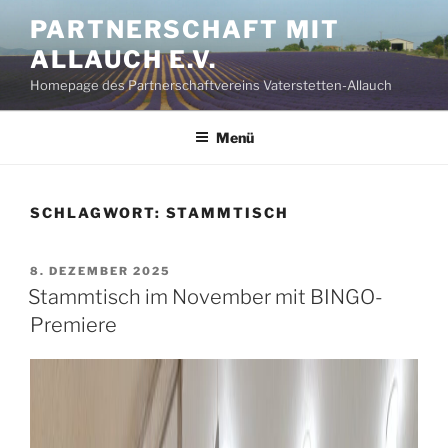
Zum
PARTNERSCHAFT MIT
Inhalt
ALLAUCH E.V.
springen
Homepage des Partnerschaftvereins Vaterstetten-Allauch
Menü
SCHLAGWORT:
STAMMTISCH
VERÖFFENTLICHT
8. DEZEMBER 2025
AM
Stammtisch im November mit BINGO-
Premiere