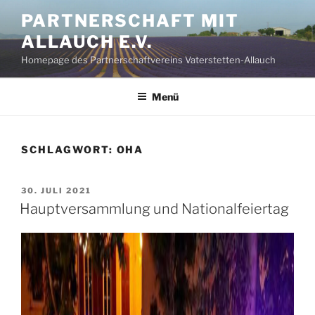
Zum
PARTNERSCHAFT MIT
Inhalt
ALLAUCH E.V.
springen
Homepage des Partnerschaftvereins Vaterstetten-Allauch
Menü
SCHLAGWORT:
OHA
VERÖFFENTLICHT
30. JULI 2021
AM
Hauptversammlung und Nationalfeiertag