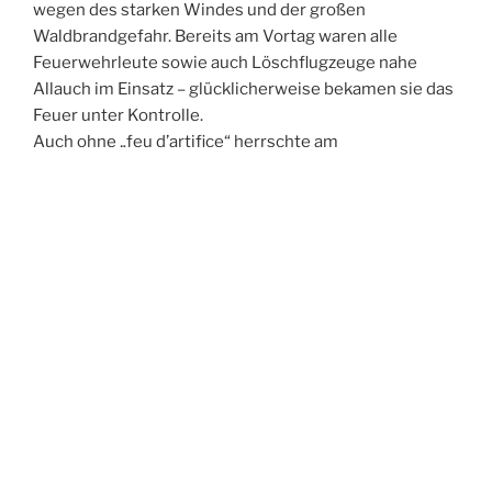
wegen des starken Windes und der großen
Waldbrandgefahr. Bereits am Vortag waren alle
Feuerwehrleute sowie auch Löschflugzeuge nahe
Allauch im Einsatz – glücklicherweise bekamen sie das
Feuer unter Kontrolle.
Auch ohne „feu d’artifice“ herrschte am
Nationalfeiertag
in Allauch Village beste Stimmung,
köstliches Essen wurde in Food-trucks, Restaurants
und Cafés serviert und bei den beiden „bals
populaires“ wurde zu heißer Musik begeistert getanzt!