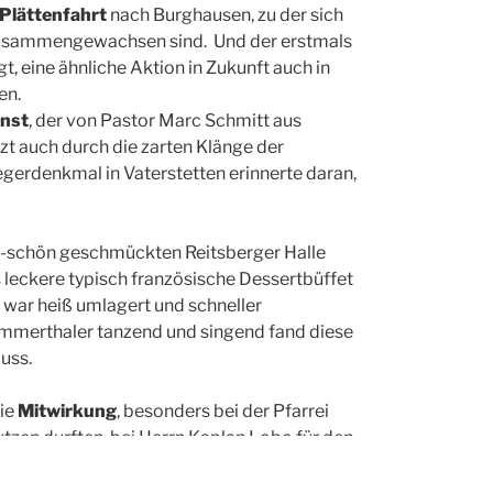
Plättenfahrt
nach Burghausen, zu der sich
2 zusammengewachsen sind. Und der erstmals
t, eine ähnliche Aktion in Zukunft auch in
en.
enst
, der von Pastor Marc Schmitt aus
t auch durch die zarten Klänge der
gerdenkmal in Vaterstetten erinnerte daran,
ig-schön geschmückten Reitsberger Halle
 leckere typisch französische Dessertbüffet
war heiß umlagert und schneller
Ammerthaler tanzend und singend fand diese
luss.
die
Mitwirkung
, besonders bei der Pfarrei
nutzen durften, bei Herrn Kaplan Lobo für den
eier für den wunderschönen Blumenschmuck
 und das köstliche Büfett.