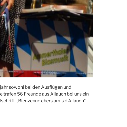
tsjahr sowohl bei den Ausflügen und
e trafen 56 Freunde aus Allauch bei uns ein
fschrift „Bienvenue chers amis d’Allauch“
Picknick unter d