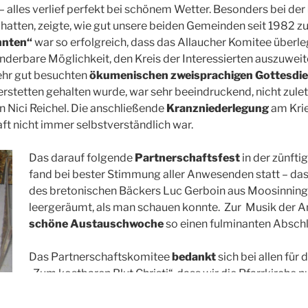
 – alles verlief perfekt bei schönem Wetter. Besonders bei der
t hatten, zeigte, wie gut unsere beiden Gemeinden seit 198
nnten“
war so erfolgreich, dass das Allaucher Komitee überleg
nderbare Möglichkeit, den Kreis der Interessierten auszuweit
ehr gut besuchten
ökumenischen zweisprachigen Gottesdi
tetten gehalten wurde, war sehr beeindruckend, nicht zuletz
Nici Reichel. Die anschließende
Kranzniederlegung
am Krie
t nicht immer selbstverständlich war.
Das darauf folgende
Partnerschaftsfest
in der zünft
fand bei bester Stimmung aller Anwesenden statt – das
des bretonischen Bäckers Luc Gerboin aus Moosinning 
leergeräumt, als man schauen konnte. Zur Musik der 
schöne Austauschwoche
so einen fulminanten Absch
Das Partnerschaftskomitee
bedankt
sich bei allen für 
„Zum kostbaren Blut Christi“, dass wir die Pfarrkirche 
gemeinsamen Gottesdienst, sowie bei Herrn Peter M
und bei der Fam. Link für die tolle Dekoration der Halle