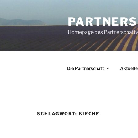
Zum
Inhalt
PARTNERSC
springen
Homepage des Partnerschaftve
Die Partnerschaft
Aktuelle
SCHLAGWORT:
KIRCHE