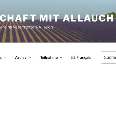
HAFT MIT ALLAUCH 
reins Vaterstetten-Allauch
Suche
s
Archiv
Teilnahme
Français
nach: