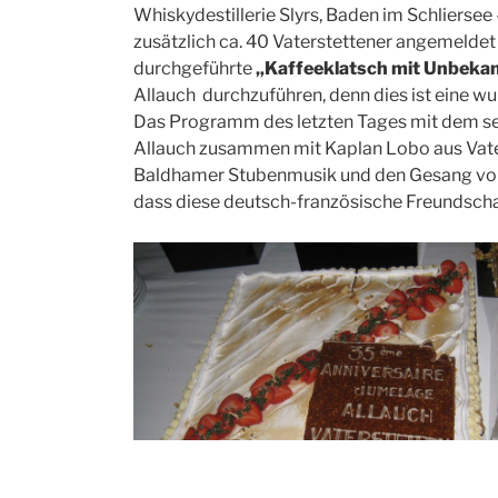
Whiskydestillerie Slyrs, Baden im Schliersee
zusätzlich ca. 40 Vaterstettener angemelde
durchgeführte
„Kaffeeklatsch mit Unbeka
Allauch durchzuführen, denn dies ist eine wu
Das Programm des letzten Tages mit dem s
Allauch zusammen mit Kaplan Lobo aus Vaters
Baldhamer Stubenmusik und den Gesang von 
dass diese deutsch-französische Freundschaf