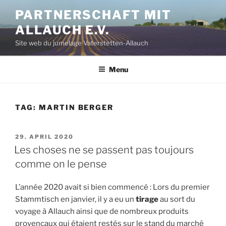
Aller
PARTNERSCHAFT MIT
au
ALLAUCH E.V.
contenu
principal
Site web du jumelage Vaterstetten-Allauch
Menu
TAG:
MARTIN BERGER
PUBLIÉ
29. APRIL 2020
LE
Les choses ne se passent pas toujours
comme on le pense
L’année 2020 avait si bien commencé : Lors du premier
Stammtisch en janvier, il y a eu un
tirage
au sort du
voyage à Allauch ainsi que de nombreux produits
provençaux qui étaient restés sur le stand du marché