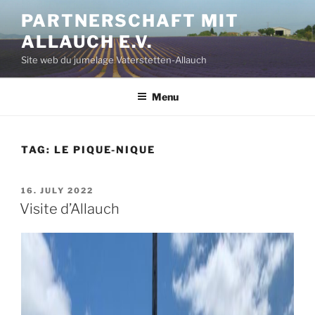
Aller
PARTNERSCHAFT MIT
au
ALLAUCH E.V.
contenu
principal
Site web du jumelage Vaterstetten-Allauch
Menu
TAG:
LE PIQUE-NIQUE
PUBLIÉ
16. JULY 2022
LE
Visite d’Allauch