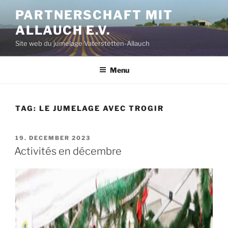
Aller
PARTNERSCHAFT MIT
au
ALLAUCH E.V.
contenu
principal
Site web du jumelage Vaterstetten-Allauch
Menu
TAG:
LE JUMELAGE AVEC TROGIR
PUBLIÉ
19. DECEMBER 2023
LE
Activités en décembre