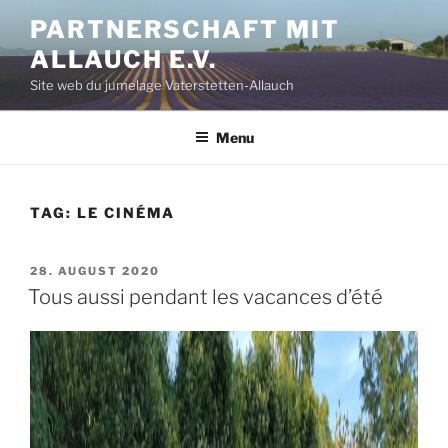
Aller
PARTNERSCHAFT MIT
au
ALLAUCH E.V.
contenu
principal
Site web du jumelage Vaterstetten-Allauch
Menu
TAG:
LE CINÉMA
PUBLIÉ
28. AUGUST 2020
LE
Tous aussi pendant les vacances d’été