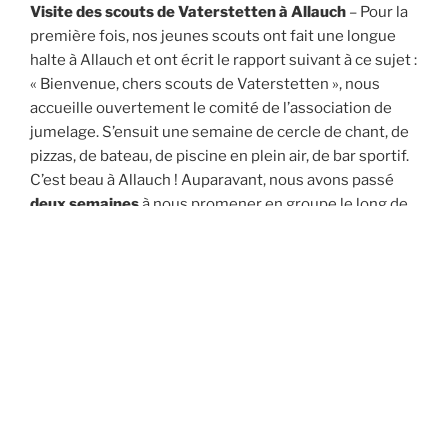
Visite des scouts de Vaterstetten à Allauch
– Pour la
première fois, nos jeunes scouts ont fait une longue
halte à Allauch et ont écrit le rapport suivant à ce sujet :
« Bienvenue, chers scouts de Vaterstetten », nous
accueille ouvertement le comité de l’association de
jumelage. S’ensuit une semaine de cercle de chant, de
pizzas, de bateau, de piscine en plein air, de bar sportif.
C’est beau à Allauch ! Auparavant, nous avons passé
deux semaines
à nous promener en groupe le long de
charmantes rivières, de montagnes romantiques et de
baies pittoresques. Nous étions impatients de passer
la
semaine suivante à Allauch
. Les barrières
linguistiques ont rendu l’échange initial difficile. Mais
aussi bien les repas communs que les chants
passionnés ont brisé la glace. Dans un français
désastreux et en chantant de travers « Aux Champs-
Élysées ! »,
l’entente entre les peuples
a tout de même
réussi. Un grand merci donc à l’ouverture d’esprit des
Français et un merci encore plus grand à l’association