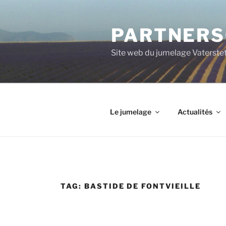
Aller
au
PARTNERSC
contenu
principal
Site web du jumelage Vaterste
Le jumelage
Actualités
TAG:
BASTIDE DE FONTVIEILLE