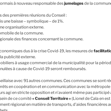
ésormais à nouveau responsable des
jumelages
de la commun
s des premières réunions du Conseil :
s une baisse – symbolique – de 1%.
ne organisation externe.
utomobile de la commune.
 régionale des finances concernant la commune.
économiques dus à la crise Covid-19, les mesures de
facilitati
la publicité externe.
mobiliers à usage commercial de la municipalité pour la pério
annulées à cause de Covid-19 seront remboursés.
eillaise avec 91 autres communes. Ces communes se sont réun
térêts en coopération et en communication avec la métropole
ours agi en stricte opposition et n’avaient même pas participé
 sein de ce comité
« Conseil Territoire »
(Lionel de Cala en est
ment régional en matière de transports, d’aides financières a
hets.