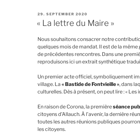
PUBLIÉ
29. SEPTEMBER 2020
LE
« La lettre du Maire »
Nous souhaitons consacrer notre contributi
quelques mois de mandat. Il est de la même g
de précédentes rencontres. Dans une premiè
reproduisons ici un extrait synthétique tradui
Un premier acte officiel, symboliquement impo
village. La
« Bastide de Fontvieille »
, dans la
culturelles. Dès à présent, on peut lire : « 
En raison de Corona, la première
séance pub
citoyens d’Allauch. À l’avenir, la dernière ré
toutes les autres réunions publiques pourron
les citoyens.