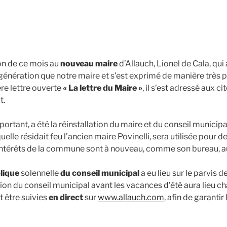
on de ce mois au
nouveau maire
d’Allauch, Lionel de Cala, qu
énération que notre maire et s’est exprimé de manière très p
re lettre ouverte
« La lettre du Maire »
, il s’est adressé aux c
t.
rtant, a été la réinstallation du maire et du conseil municipa
quelle résidait feu l’ancien maire Povinelli, sera utilisée pour
Les intérêts de la commune sont à nouveau, comme son bureau, au
lique
solennelle
du conseil municipal
a eu lieu sur le parvis 
union du conseil municipal avant les vacances d’été aura lieu ch
t être suivies
en direct
sur
www.allauch.com
, afin de garanti