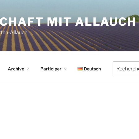
HAFT MIT ALLAUCH 
tten-Allauch
Recherche
Archive
Participer
Deutsch
pour
: