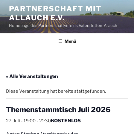
Zum
PARTNERSCHAFT MIT
Inhalt
ALLAUCH E.V.
springen
Homepage des Partnerschaftvereins Vaterstetten-Allauch
Menü
« Alle Veranstaltungen
Diese Veranstaltung hat bereits stattgefunden.
Themenstammtisch Juli 2026
KOSTENLOS
27. Juli - 19:00
-
21:30