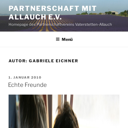
Zum
PARTNERSCHAFT MIT
Inhalt
ALLAUCH E.V.
springen
Homepage des Partnerschaftvereins Vaterstetten-Allauch
Menü
AUTOR:
GABRIELE EICHNER
VERÖFFENTLICHT
1. JANUAR 2010
AM
Echte Freunde