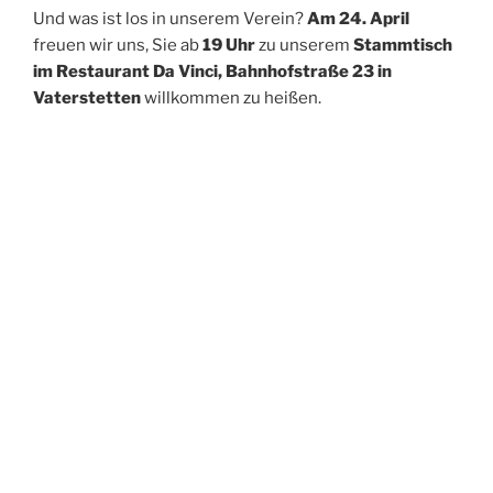
Und was ist los in unserem Verein?
Am 24. April
freuen wir uns, Sie ab
19 Uhr
zu unserem
Stammtisch
im Restaurant Da Vinci, Bahnhofstraße 23 in
Vaterstetten
willkommen zu heißen.
Wir bitten um Anmeldung bis zum 20. April
bei
doris.muehlner-hofmann@vaterstetten-allauch.de
.
Oder Sie schauen einfach spontan vorbei!
WEITERE LINKS
Datenschutz
Impressum