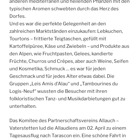
anderen mediterranen und heilenden Pflanzen mit den
typischen Aromen schwebten durch das Herz des
Dorfes.
Und es war die perfekte Gelegenheit an den
zahlreichen Marktständen einzukaufen: Lebkuchen,
Tourtons – frittierte Teigtaschen, gefüllt mit
Kartoffelpüree, Käse und Zwiebeln – und Produkte aus
den Alpen, wie Fruchtpasten, Gelees, kandierte
Früchte, Churros und Crêpes, aber auch Weine, Seifen
und Kosmetika, Schmuck … es war für jeden
Geschmack und für jedes Alter etwas dabei. Die
Gruppen „Leis Amis d’Alau“ und „Tambourines du
Logis-Neuf“ wussten die Besucher mit ihren
folkloristischen Tanz- und Musikdarbietungen gut zu
unterhalten.
Das Komitee des Partnerschaftsvereins Allauch –
Vaterstetten lud die Allaudiens am 02. April zu einem
Tagesausflug nach Tarascon ein. Eine schöne Fahrt in