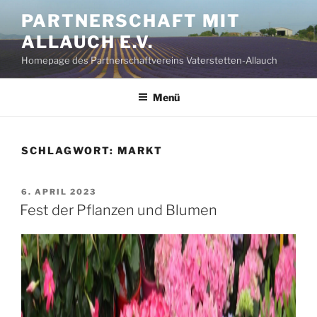
Zum
PARTNERSCHAFT MIT
Inhalt
ALLAUCH E.V.
springen
Homepage des Partnerschaftvereins Vaterstetten-Allauch
Menü
SCHLAGWORT:
MARKT
VERÖFFENTLICHT
6. APRIL 2023
AM
Fest der Pflanzen und Blumen