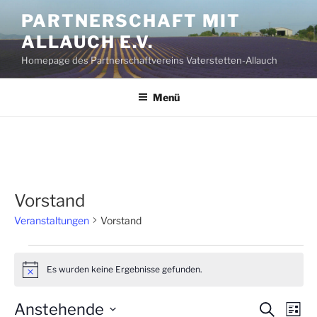
Zum
PARTNERSCHAFT MIT
Inhalt
ALLAUCH E.V.
springen
Homepage des Partnerschaftvereins Vaterstetten-Allauch
Menü
Vorstand
Veranstaltungen
Vorstand
Veranstaltungen
Es wurden keine Ergebnisse gefunden.
H
i
n
Anstehende
V
V
S
w
L